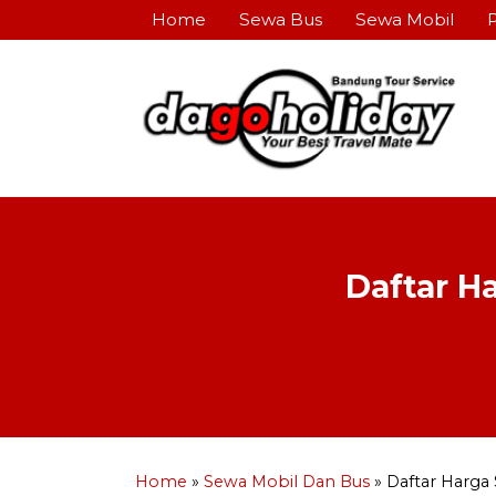
Home
Sewa Bus
Sewa Mobil
Daftar H
Home
»
Sewa Mobil Dan Bus
»
Daftar Harga