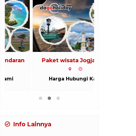
Paket wisata Jogjakarta
Paket Wis
Harga Hubungi Kami
Harga H
Info Lainnya