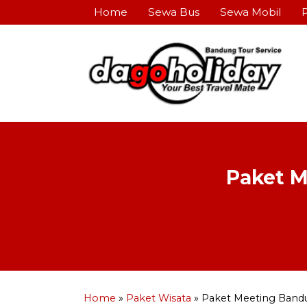
Home
Sewa Bus
Sewa Mobil
Paket M
Home
»
Paket Wisata
»
Paket Meeting Band