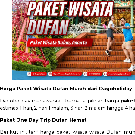
Harga Paket Wisata Dufan Murah dari Dagoholiday
Dagoholiday menawarkan berbagai pilihan harga
paket
estimasi 1 hari, 2 hari 1 malam, 3 hari 2 malam hingga 4 h
Paket One Day Trip Dufan Hemat
Berikut ini, tarif harga paket wisata wisata Dufan 