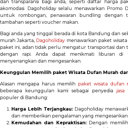
dan transparansi bagi anda, seperti daftar harga pak
akomodasi. Dagoholiday selalu menawarkan Promo Du
untuk rombongan, penawaran bundling dengan temp
tambahan seperti voucher makan.
Bagi anda yang tinggal berada di kota Bandung dan se
murah Jakarta,
Dagoholiday
menawarkan paket wisata
paket ini, adan tidak perlu mengatur transportasi da
dengan rapi. Anda dapat menikmati liburan di
menyenangkan dan mengesankan.
Keunggulan Memilih paket Wisata Dufan Murah dar
Alasan mengapa harus memilih
paket wisata dufan
beberapa keunggulan kami sebagai penyedia
jasa 
populer di Bandung:
Harga Lebih Terjangkau:
Dagoholiday menawarkan
dan memberikan pengalaman yang mengesankan
Kemudahan dan Kepraktisan:
Dengan memilih p