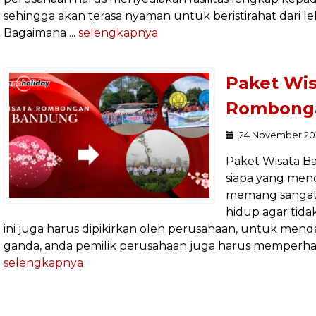
sehingga akan terasa nyaman untuk beristirahat dari l
Bagaimana ...
selengkapnya
Paket Wi
Rombonga
24 November 2
Paket Wisata B
siapa yang meno
memang sangat
hidup agar tida
ini juga harus dipikirkan oleh perusahaan, untuk me
ganda, anda pemilik perusahaan juga harus memperhati
selengkapnya