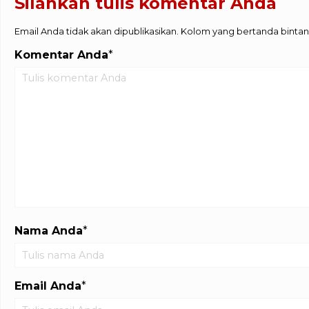
Silahkan tulis komentar Anda
Email Anda tidak akan dipublikasikan. Kolom yang bertanda bintang (
Komentar Anda
*
Nama Anda
*
Email Anda
*