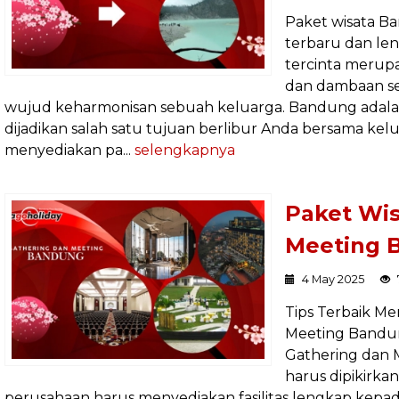
Paket wisata B
terbaru dan le
tercinta meru
dan dambaan set
wujud keharmonisan sebuah keluarga. Bandung adal
dijadikan salah satu tujuan berlibur Anda bersama kelu
menyediakan pa...
selengkapnya
Paket Wis
Meeting 
4 May 2025
Tips Terbaik Me
Meeting Bandu
Gathering dan
harus dipikirk
perusahaan harus menyediakan fasilitas lengkap kepa