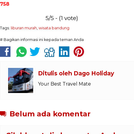
758
5/5 - (1 vote)
Tags:
liburan murah
,
wisata bandung
# Bagikan informasi ini kepada teman Anda
Ditulis oleh
Dago Holiday
Your Best Travel Mate
Belum ada komentar