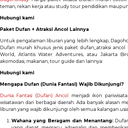
teman, rekan kerja atau study tour pendidikan maupun l
Hubungi kami
Paket Dufan + Atraksi Ancol Lainnya
Untuk pengalaman liburan yang lebih lengkap, Dagoho
Dufan murah khusus jenis paket dufan_atraksi ancol l
World, Atlantis Water Adventures, atau Jakarta Bird
akomodasi, makanan, tour guide dan lainnya:
Hubungi kami
Mengapa Dufan (Dunia Fantasi) Wajib Dikunjungi?
Dunia Fantasi (Dufan) Ancol
menjadi ikon pariwisata
wisatawan dari berbagai daerah. Ada banyak alasan m
liburan yang wajib dikunjungi oleh semua kalangan usia
Wahana yang Beragam dan Menantang:
Dufan
yang dapat memacu adrenalin dan memberikan k