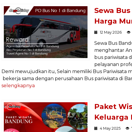
Sewa Bus 
Harga Mu
12 May 2026
Sewa Bus Bandun
menghantar An
bus pariwisata 
pelayanan prof
Demi mewujudkan itu, Selain memiliki Bus Pariwisata mil
bekerja sama dengan perusahaan Bus pariwisata di B
selengkapnya
Paket Wi
Keluarga 
4 May 2025