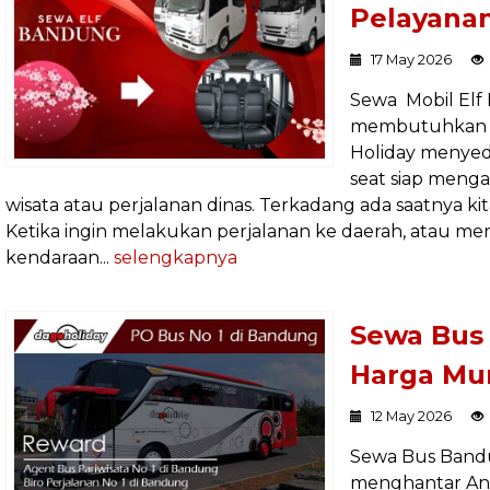
Pelayana
17 May 2026
Sewa Mobil Elf
membutuhkan s
Holiday menyedi
seat siap meng
wisata atau perjalanan dinas. Terkadang ada saatnya
Ketika ingin melakukan perjalanan ke daerah, atau me
kendaraan...
selengkapnya
Sewa Bus 
Harga Mu
12 May 2026
Sewa Bus Bandun
menghantar An