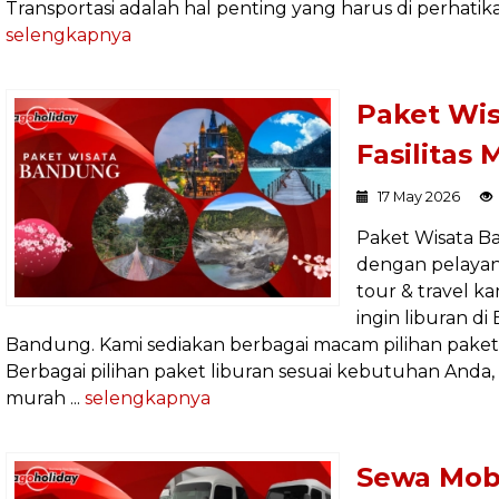
Transportasi adalah hal penting yang harus di perhatikan
selengkapnya
Paket Wi
Fasilitas
17 May 2026
Paket Wisata B
dengan pelayan
tour & travel k
ingin liburan d
Bandung. Kami sediakan berbagai macam pilihan pake
Berbagai pilihan paket liburan sesuai kebutuhan Anda,
murah ...
selengkapnya
Sewa Mob