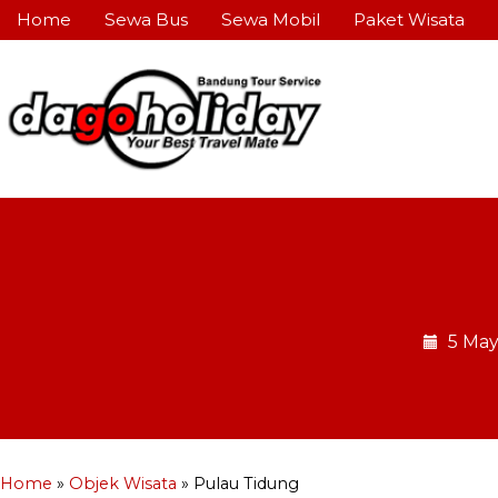
Home
Sewa Bus
Sewa Mobil
Paket Wisata
5 Ma
Home
»
Objek Wisata
»
Pulau Tidung